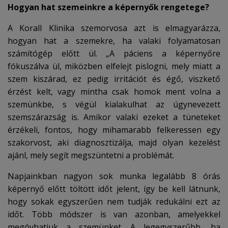
Hogyan hat szemeinkre a képernyők rengetege?
A Korall Klinika szemorvosa azt is elmagyarázza,
hogyan hat a szemekre, ha valaki folyamatosan
számítógép előtt ül. „A páciens a képernyőre
fókuszálva ül, miközben elfelejt pislogni, mely miatt a
szem kiszárad, ez pedig irritációt és égő, viszkető
érzést kelt, vagy mintha csak homok ment volna a
szemünkbe, s végül kialakulhat az úgynevezett
szemszárazság is. Amikor valaki ezeket a tüneteket
érzékeli, fontos, hogy mihamarabb felkeressen egy
szakorvost, aki diagnosztizálja, majd olyan kezelést
ajánl, mely segít megszüntetni a problémát.
Napjainkban nagyon sok munka legalább 8 órás
képernyő előtt töltött időt jelent, így be kell látnunk,
hogy sokak egyszerűen nem tudják redukálni ezt az
időt. Több módszer is van azonban, amelyekkel
megóvhatjuk a szemünket. A legegyszerűbb, ha