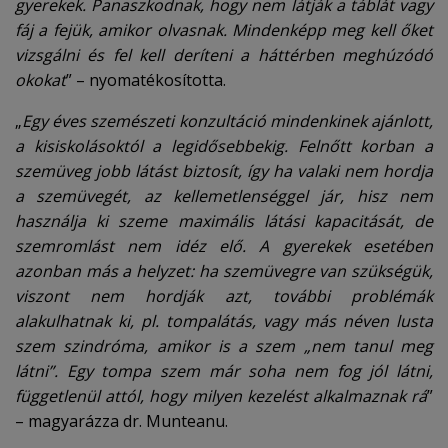
gyerekek. Panaszkodnak, hogy nem látják a táblát vagy
fáj a fejük, amikor olvasnak. Mindenképp meg kell őket
vizsgálni és fel kell deríteni a háttérben meghúzódó
okokat
” – nyomatékosította.
„
Egy éves szemészeti konzultáció mindenkinek ajánlott,
a kisiskolásoktól a legidősebbekig. Felnőtt korban a
szemüveg jobb látást biztosít, így ha valaki nem hordja
a szemüvegét, az kellemetlenséggel jár, hisz nem
használja ki szeme maximális látási kapacitását, de
szemromlást nem idéz elő. A gyerekek esetében
azonban más a helyzet: ha szemüvegre van szükségük,
viszont nem hordják azt, további problémák
alakulhatnak ki, pl. tompalátás, vagy más néven lusta
szem szindróma, amikor is a szem „nem tanul meg
látni”. Egy tompa szem már soha nem fog jól látni,
függetlenül attól, hogy milyen kezelést alkalmaznak rá
”
– magyarázza dr. Munteanu.