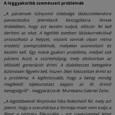
A leggyakoribb szemészeti problémák
„
A páciensek túlnyomó többsége látáscsökkenésre
panaszkodva jelentkezik kivizsgálásra. Annak
érdekében, hogy ezt kezelni tudjuk, először fel kell
deríteni az okot. A legtöbb esetben látáskorrekcióval
orvosolható a helyzet, viszont vannak olyan retina
eredetű szemproblémák, melyeket azonosítani és
kezelni kell. Egy másik gyakori probléma, mellyel sok
páciens küzd, a szürkehályog, mely elsősorban az
idősödő generációt érinti. A diabéteszes betegekre
különösen figyelni kell, hiszen őket fokozottan érinti ez
a probléma. A legfontosabb, hogy a beteg mindig
megfelelő tájékoztatást kapjon az őt érintő
betegségről
” - magyarázza dr. Munteanu Gabriel Zeno.
„
A legtöbbeknél fénytörési hiba fedezhető fel, mely azt
jelenti, hogy a szaruhártya a formája miatt nem tudja a
fényt a retinára fókuszálni – ezt szemüveggel lehet