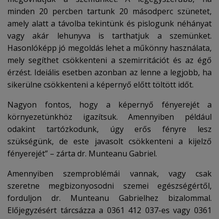
minden 20 percben tartunk 20 másodperc szünetet,
amely alatt a távolba tekintünk és pislogunk néhányat
vagy akár lehunyva is tarthatjuk a szemünket.
Hasonlóképp jó megoldás lehet a műkönny használata,
mely segíthet csökkenteni a szemirritációt és az égő
érzést. Ideiális esetben azonban az lenne a legjobb, ha
sikerülne csökkenteni a képernyő előtt töltött időt.
Nagyon fontos, hogy a képernyő fényerejét a
környezetünkhöz igazítsuk. Amennyiben például
odakint tartózkodunk, úgy erős fényre lesz
szükségünk, de este javasolt csökkenteni a kijelző
fényerejét” – zárta dr. Munteanu Gabriel.
Amennyiben szemproblémái vannak, vagy csak
szeretne megbizonyosodni szemei egészségértől,
forduljon dr. Munteanu Gabrielhez bizalommal.
Előjegyzésért tárcsázza a 0361 412 037-es vagy 0361