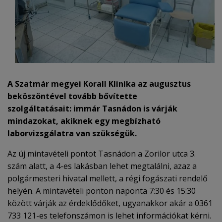
A Szatmár megyei Korall Klinika az augusztus
beköszöntével tovább bővítette
szolgáltatásait: immár Tasnádon is várják
mindazokat, akiknek egy megbízható
laborvizsgálatra van szükségük.
Az új mintavételi pontot Tasnádon a Zorilor utca 3.
szám alatt, a 4-es lakásban lehet megtalálni, azaz a
polgármesteri hivatal mellett, a régi fogászati rendelő
helyén. A mintavételi ponton naponta 7:30 és 15:30
között várják az érdeklődőket, ugyanakkor akár a 0361
733 121-es telefonszámon is lehet információkat kérni.