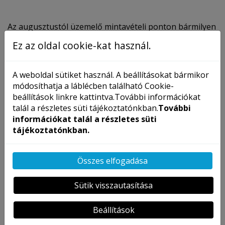
Az augusztustól üzemelő mintavételi ponton bármilyen
térítéses analízis elvégzésére van lehetőség, de
Ez az oldal cookie-kat használ.
előzetes egyeztetés alapján az ingyenes
laborvizsgálatok elvégzése is lehetséges. A jelenlegi
A weboldal sütiket használ. A beállításokat bármikor
járványhelyzetre való tekintettel különösen fontos
módosíthatja a láblécben található Cookie-
tudni még, hogy Covid-tesztet és antitestszint-mérést
beállítások linkre kattintva.További információkat
is végeznek.
talál a részletes süti tájékoztatónkban.
További
információkat talál a részletes süti
tájékoztatónkban.
Amennyiben bármilyen analízisre van tehát szüksége,
esetleg koronavírustesztet csináltatna, már a Korall
Klinika tasnádi mintavételi pontját is keresheti, ahol egy
Összes elfogadása
felkészült és profi csapat áll majd a rendelkezésére.
Sütik visszautasítása
Beállítások