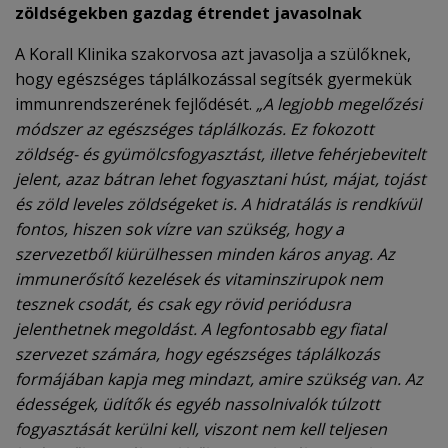
zöldségekben gazdag étrendet javasolnak
A Korall Klinika szakorvosa azt javasolja a szülőknek,
hogy egészséges táplálkozással segítsék gyermekük
immunrendszerének fejlődését.
„A legjobb megelőzési
módszer az egészséges táplálkozás. Ez fokozott
zöldség- és gyümölcsfogyasztást, illetve fehérjebevitelt
jelent, azaz bátran lehet fogyasztani húst, májat, tojást
és zöld leveles zöldségeket is. A hidratálás is rendkívül
fontos, hiszen sok vízre van szükség, hogy a
szervezetből kiürülhessen minden káros anyag. Az
immunerősítő kezelések és vitaminszirupok nem
tesznek csodát, és csak egy rövid periódusra
jelenthetnek megoldást. A legfontosabb egy fiatal
szervezet számára, hogy egészséges táplálkozás
formájában kapja meg mindazt, amire szükség van. Az
édességek, üdítők és egyéb nassolnivalók túlzott
fogyasztását kerülni kell, viszont nem kell teljesen