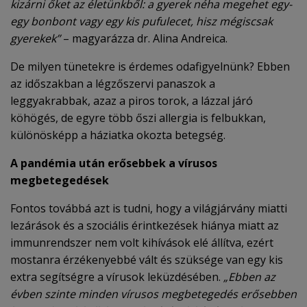
kizárni őket az életünkből: a gyerek néha megehet egy-
egy bonbont vagy egy kis pufulecet, hisz mégiscsak
gyerekek”
– magyarázza dr. Alina Andreica.
De milyen tünetekre is érdemes odafigyelnünk? Ebben
az időszakban a légzőszervi panaszok a
leggyakrabbak, azaz a piros torok, a lázzal járó
köhögés, de egyre több őszi allergia is felbukkan,
különösképp a háziatka okozta betegség.
A pandémia után erősebbek a vírusos
megbetegedések
Fontos továbbá azt is tudni, hogy a világjárvány miatti
lezárások és a szociális érintkezések hiánya miatt az
immunrendszer nem volt kihívások elé állítva, ezért
mostanra érzékenyebbé vált és szüksége van egy kis
extra segítségre a vírusok leküzdésében.
„Ebben az
évben szinte minden vírusos megbetegedés erősebben