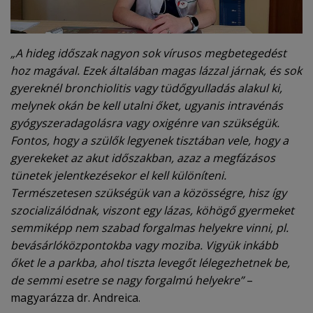
„A hideg időszak nagyon sok vírusos megbetegedést
hoz magával. Ezek általában magas lázzal járnak, és sok
gyereknél bronchiolitis vagy tüdőgyulladás alakul ki,
melynek okán be kell utalni őket, ugyanis intravénás
gyógyszeradagolásra vagy oxigénre van szükségük.
Fontos, hogy a szülők legyenek tisztában vele, hogy a
gyerekeket az akut időszakban, azaz a megfázásos
tünetek jelentkezésekor el kell különíteni.
Természetesen szükségük van a közösségre, hisz így
szocializálódnak, viszont egy lázas, köhögő gyermeket
semmiképp nem szabad forgalmas helyekre vinni, pl.
bevásárlóközpontokba vagy moziba. Vigyük inkább
őket le a parkba, ahol tiszta levegőt lélegezhetnek be,
de semmi esetre se nagy forgalmú helyekre”
–
magyarázza dr. Andreica.