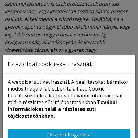
szemmel láthatóan is csak erőfeszítések árán tud
levegőt venni, vagy levegővétel közben sípoló hangot
hallunk, el kell menni a sürgősségire. Továbbá, ha a
gyerek naponta négynél több alkalommal hányik, vagy
legalább ötször megy a hasa, ezekhez pedig
étvágytalanság, aluszékonyság és kevesebb
vizeletürítés társul, akkor a gyerek nagy
valószínűséggel ki van száradva, amit a sürgősségin
Ez az oldal cookie-kat használ.
infúzió bekötésével tudnak orvosolni”
– magyarázza dr.
Alina Andreica.
A weboldal sütiket használ. A beállításokat bármikor
módosíthatja a láblécben található Cookie-
beállítások linkre kattintva.További információkat
talál a részletes süti tájékoztatónkban.
További
információkat talál a részletes süti
tájékoztatónkban.
Összes elfogadása