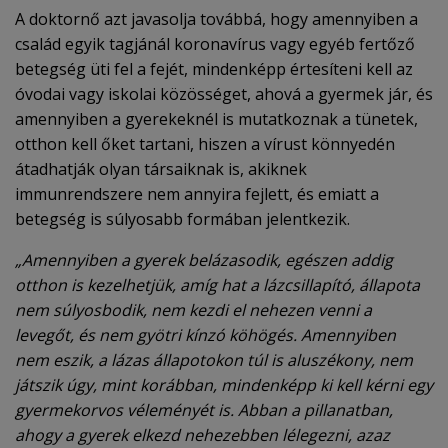
A doktornő azt javasolja továbbá, hogy amennyiben a
család egyik tagjánál koronavírus vagy egyéb fertőző
betegség üti fel a fejét, mindenképp értesíteni kell az
óvodai vagy iskolai közösséget, ahová a gyermek jár, és
amennyiben a gyerekeknél is mutatkoznak a tünetek,
otthon kell őket tartani, hiszen a vírust könnyedén
átadhatják olyan társaiknak is, akiknek
immunrendszere nem annyira fejlett, és emiatt a
betegség is súlyosabb formában jelentkezik.
„Amennyiben a gyerek belázasodik, egészen addig
otthon is kezelhetjük, amíg hat a lázcsillapító, állapota
nem súlyosbodik, nem kezdi el nehezen venni a
levegőt, és nem gyötri kínzó köhögés. Amennyiben
nem eszik, a lázas állapotokon túl is aluszékony, nem
játszik úgy, mint korábban, mindenképp ki kell kérni egy
gyermekorvos véleményét is. Abban a pillanatban,
ahogy a gyerek elkezd nehezebben lélegezni, azaz