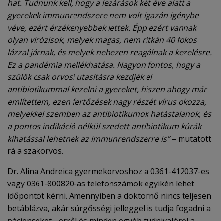
hat. Tudnunk kell, hogy a lezárások két éve alatt a
gyerekek immunrendszere nem volt igazán igénybe
véve, ezért érzékenyebbek lettek. Épp ezért vannak
olyan virózisok, melyek magas, nem ritkán 40 fokos
lázzal járnak, és melyek nehezen reagálnak a kezelésre.
Ez a pandémia mellékhatása. Nagyon fontos, hogy a
szülők csak orvosi utasításra kezdjék el
antibiotikummal kezelni a gyereket, hiszen ahogy már
említettem, ezen fertőzések nagy részét vírus okozza,
melyekkel szemben az antibiotikumok hatástalanok, és
a pontos indikáció nélkül szedett antibiotikum kúrák
kihatással lehetnek az immunrendszerre is”
– mutatott
rá a szakorvos.
Dr. Alina Andreica gyermekorvoshoz a 0361-412037-es
vagy 0361-800820-as telefonszámok egyikén lehet
időpontot kérni. Amennyiben a doktornő nincs teljesen
betáblázva, akár sürgősségi jelleggel is tudja fogadni a
pácienseket - erről és minden egyéb tudnivalóról a