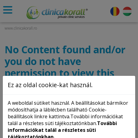
www.clinicakorall.ro
No Content found and/or
you do not have
permission to view this
content!
Ez az oldal cookie-kat használ.
A weboldal sütiket használ. A beállításokat bármikor
módosíthatja a láblécben található Cookie-
beállítások linkre kattintva.További információkat
talál a részletes süti tájékoztatónkban.
További
információkat talál a részletes süti
tájékoztatónkban.