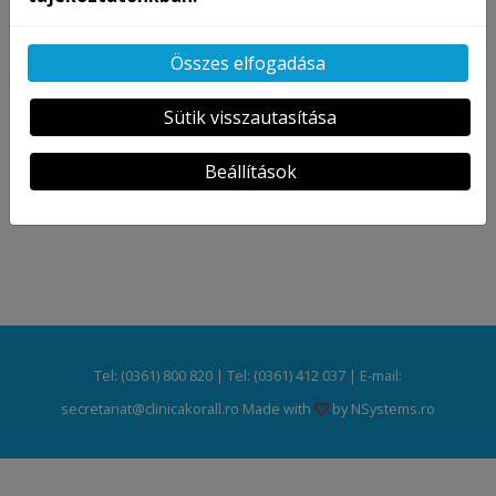
Összes elfogadása
Sütik visszautasítása
Beállítások
Tel: (0361) 800 820 | Tel: (0361) 412 037 | E-mail:
secretariat@clinicakorall.ro Made with
by
NSystems.ro