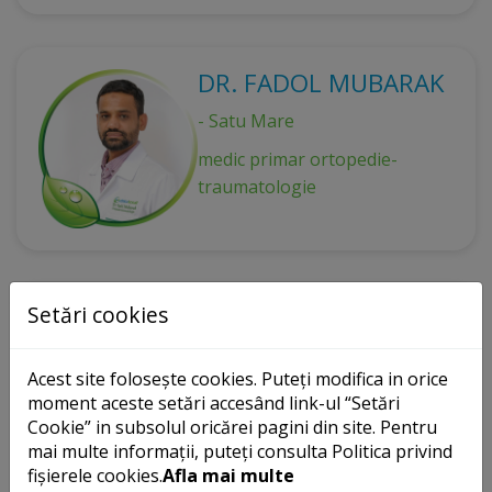
DR. FADOL MUBARAK
- Satu Mare
medic primar ortopedie-
traumatologie
Setări cookies
DR. FÂNTÂNĂ DAN-IOAN
- Satu Mare
Acest site folosește cookies. Puteți modifica in orice
medic primar diabet zaharat,
moment aceste setări accesând link-ul “Setări
nutriție și boli metabolice
Cookie” in subsolul oricărei pagini din site. Pentru
mai multe informații, puteți consulta Politica privind
fișierele cookies.
Afla mai multe